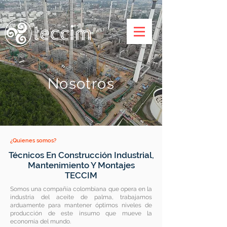
Nosotros
¿Quienes somos?
Técnicos En Construcción Industrial,
Mantenimiento Y Montajes
TECCIM
Somos una compañía colombiana que opera en la
industria del aceite de palma, trabajamos
arduamente para mantener óptimos niveles de
producción de este insumo que mueve la
economía del mundo.