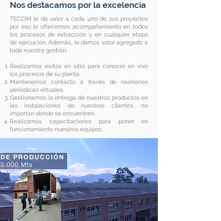
Nos destacamos por la excelencia
TECCIM le da valor a cada uno de sus proyectos
por eso le ofrecemos acompañamiento en todos
los procesos de extracción y en cualquier etapa
de ejecución. Además, le damos valor agregado a
toda nuestra gestión:
Realizamos visitas en sitio para conocer en vivo
los procesos de su planta.
Mantenemos contacto a través de reuniones
periódicas virtuales.
Gestionamos la entrega de nuestros productos en
las instalaciones de nuestros clientes, no
importan donde se encuentren.
Realizamos capacitaciones para poner en
funcionamiento nuestros equipos.