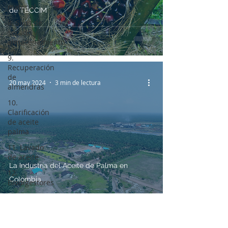
material
de TECCIM
8. Silos de
secado y
almacenamiento
9.
Recuperación
de
20 may 2024
3 min de lectura
almendras
10.
Clarificación
de aceite
palma
11. Lavado
de aceite
La Industria del Aceite de Palma en
12.
Colombia
Biodigestores
13.
Generación
de vapor y
energía