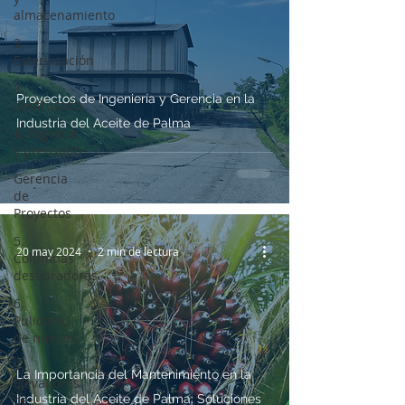
almacenamiento
2.
Esterilización
3.
Proyectos de Ingeniería y Gerencia en la
Desfrutado
Industria del Aceite de Palma
4. Digestor
y prensado
Gerencia
de
Proyectos
5.
20 may 2024
2 min de lectura
Columnas
desfibradoras
6.
Pulidores
de nueces
7.
La Importancia del Mantenimiento en la
Elevadores
de
Industria del Aceite de Palma: Soluciones