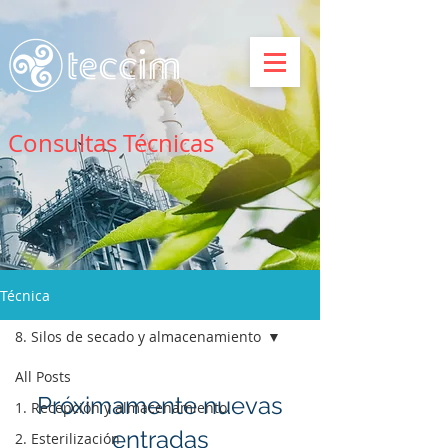
Consultas Técnicas
Técnica
8. Silos de secado y almacenamiento
All Posts
Próximamente nuevas
1. Recepción y almacenamiento
entradas
2. Esterilización